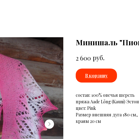
Минишаль "Пион
руб.
2 600
В корзину
состав: 100% овечья шерсть
пряжа Aade Lõng (Kauni) Эсто
цвет: Pink
Размер внешняя дуга 180 см, 
краям 20 см