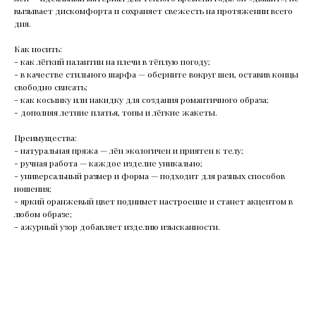
вызывает дискомфорта и сохраняет свежесть на протяжении всего
дня.
Как носить:
- как лёгкий палантин на плечи в тёплую погоду;
- в качестве стильного шарфа — оберните вокруг шеи, оставив концы
свободно свисать;
- как косынку или накидку для создания романтичного образа;
- дополняя летние платья, топы и лёгкие жакеты.
Преимущества:
- натуральная пряжа — лён экологичен и приятен к телу;
- ручная работа — каждое изделие уникально;
- универсальный размер и форма — подходит для разных способов
ношения;
- яркий оранжевый цвет поднимет настроение и станет акцентом в
любом образе;
- ажурный узор добавляет изделию изысканности.