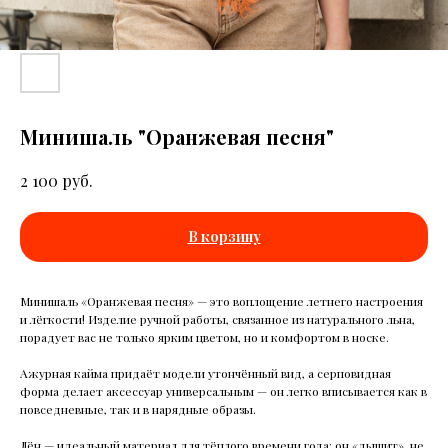
Минишаль "Оранжевая песня"
руб.
2 100
В корзину
Минишаль «Оранжевая песня» — это воплощение летнего настроения
и лёгкости! Изделие ручной работы, связанное из натурального льна,
порадует вас не только ярким цветом, но и комфортом в носке.
Ажурная кайма придаёт модели утончённый вид, а серповидная
форма делает аксессуар универсальным — он легко вписывается как в
повседневные, так и в нарядные образы.
Лён — идеальный материал для тёплого времени года: он «дышит», не