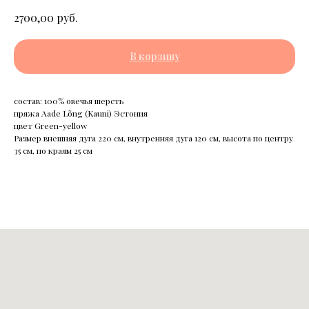
руб.
2700,00
В корзину
состав: 100% овечья шерсть
пряжа Aade Lõng (Kauni) Эстония
цвет Green-yellow
Размер внешняя дуга 220 см, внутренняя дуга 120 см, высота по центру
35 см, по краям 25 см