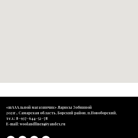
«шАААльной магазинчик» Ларисы Зобниной
2021г., Самарская область, Борский район, п.Новоборский,
тел.: 8−937−644−52−78
E-mail: woolandlinen@yandex.ru