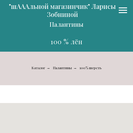
"шАААльной магазинчик" Ларисы
Зобниной
Палантины
100 % лён
Каталог
Палантины
100% шерсть
→
→