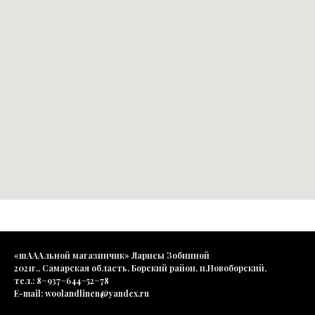
«шАААльной магазинчик» Ларисы Зобниной
2021г., Самарская область, Борский район, п.Новоборский,
тел.: 8−937−644−52−78
E-mail: woolandlinen@yandex.ru