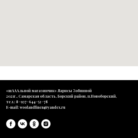
«шАААльной магазинчик» Ларисы Зобниной
2021г., Самарская область, Борский район, п.Новоборский,
тел.: 8−937−644−52−78
E-mail: woolandlinen@yandex.ru