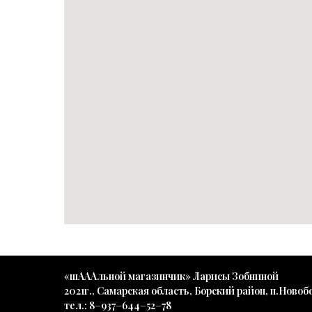
«шАААльной магазинчик» Ларисы Зобниной
2021г., Самарская область, Борский район, п.Новоб
тел.: 8−937−644−52−78