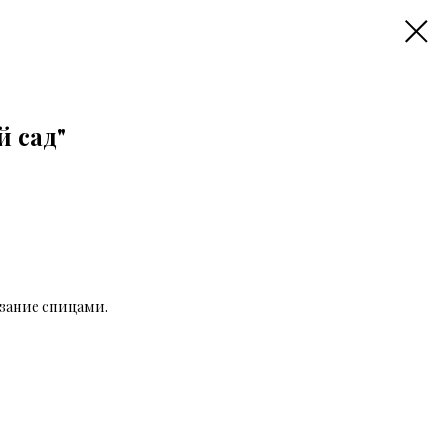
 сад"
язание спицами.