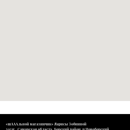
«шАААльной магазинчик» Ларисы Зобниной
2021г., Самарская область, Борский район, п.Новоборский,