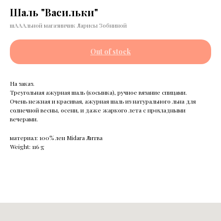
Шаль "Васильки"
шАААльной магазинчик Ларисы Зобниной
Out of stock
На заказ.
Треугольная ажурная шаль (косынка), ручное вязание спицами.
Очень нежная и красивая, ажурная шаль из натурального льна для
солнечной весны, осени, и даже жаркого лета с прохладными
вечерами.
материал: 100% лен Midara Литва
Weight: 116 g