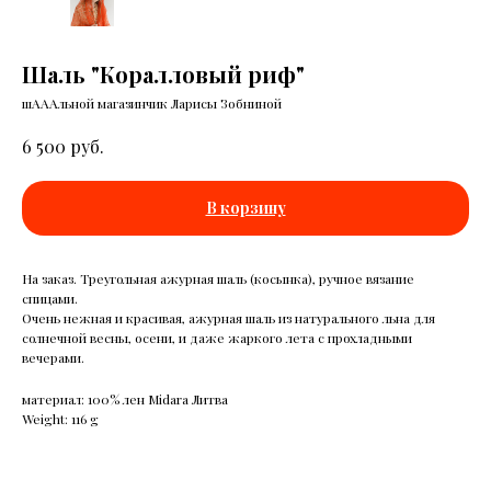
Шаль "Коралловый риф"
шАААльной магазинчик Ларисы Зобниной
руб.
6 500
В корзину
На заказ. Треугольная ажурная шаль (косынка), ручное вязание
спицами.
Очень нежная и красивая, ажурная шаль из натурального льна для
солнечной весны, осени, и даже жаркого лета с прохладными
вечерами.
материал: 100% лен Midara Литва
Weight: 116 g