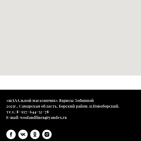
«шАААльной магазинчик» Ларисы Зобниной
2021г., Самарская область, Борский район, п.Новоборский,
тел.: 8−937−644−52−78
E-mail: woolandlinen@yandex.ru